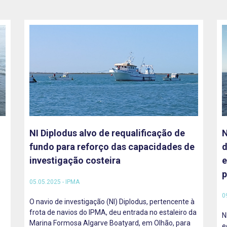
NI Diplodus alvo de requalificação de
N
fundo para reforço das capacidades de
d
investigação costeira
e
p
05.05.2025 - IPMA
0
O navio de investigação (NI) Diplodus, pertencente à
frota de navios do IPMA, deu entrada no estaleiro da
N
Marina Formosa Algarve Boatyard, em Olhão, para
e