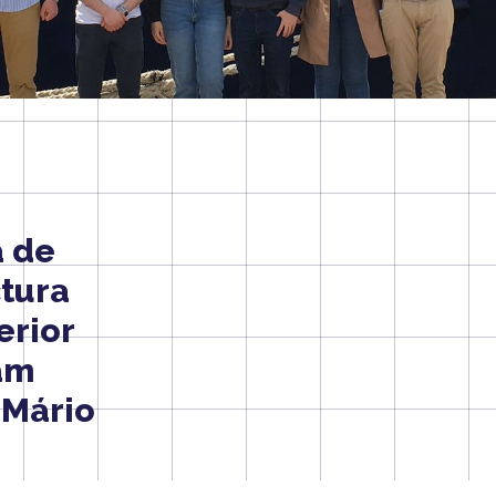
a de
tura
erior
tam
 Mário