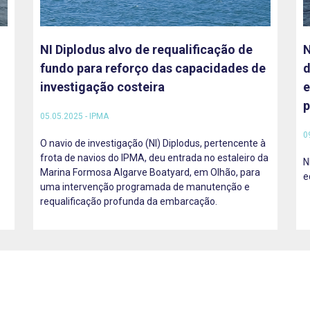
NI Diplodus alvo de requalificação de
N
fundo para reforço das capacidades de
d
investigação costeira
e
p
05.05.2025 - IPMA
0
O navio de investigação (NI) Diplodus, pertencente à
frota de navios do IPMA, deu entrada no estaleiro da
N
Marina Formosa Algarve Boatyard, em Olhão, para
e
uma intervenção programada de manutenção e
requalificação profunda da embarcação.