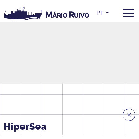
PT
HiperSea